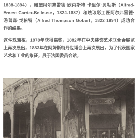
1838-1894
），雕塑阿尔弗雷德
·
欧内斯特
·
卡里尔
·
贝勒斯（
Alfred-
Ernest Carrier-Belleuse
，
1824-1887
）和珐琅彩工匠阿尔弗雷德
·
汤普森
·
戈伯特（
Alfred Thompson Gobert
，
1822-1894
）成功合
作的结果。
这件珠宝柜，
1878
年获得嘉奖，
1882
年在中央装饰艺术联合会展览
上再次展出，
1883
年在阿姆斯特丹世博会上再次展出，为了代表国家
艺术和工业的象征，展于法国委员会馆。