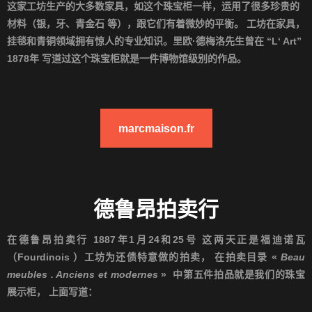
这家工坊生产的大多数家具，如这个珠宝柜一样，运用了很多珍贵的
材料（银，牙、青金石
等），跟它们有着微妙的平衡。
工坊在家具，
挂毯和青铜领域拥有惊人的专业知识。
里欧
·
德梅洛先生曾在 “L‘ Art”
1878年 写道过这个珠宝柜就是一件博物馆级别的作品。
marcmaison.fr
德鲁昂拍卖行
在德鲁昂拍卖行
1887
年
1
月
24
和
25
号
这两天正是福迪诺瓦
（
Fourdinois ）
工坊为还债特意做的拍卖，
在拍卖目录
«
Beau
meubles . Anciens et modernes
»
中第五件拍品就是我们的珠宝
展示柜，
上面写道：