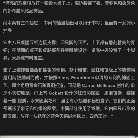
“
漂亮的珠宝柜放在一张缎木桌子上，周边装饰了银、青铜色和象牙色
的新希腊风格品饰品。
缎木桌有三个抽屉：
中间的抽屉抽出可以用于书写；里面有一系列小
抽屉
它由八只桌腿互相连接支撑；四只脚的正面，上下都有雕刻精美的青
铜；在侧面的桌子和桌腿都有镂空雕刻设计。桌底中央设置了一个脚
凳，天鹅绒布料覆盖。
箱子上装饰着镀金和镀银的青铜。整个雕带、壁柱和镶板上的装饰物
是用纯银雕刻而成，并按照
Henry Fourdinois
申请的专利的镶嵌工
艺。四个角用青金石和青铜打造，顶部是
Carrier Belleuse
创作的
象
牙小天使雕塑。门上有
Gobert
设计的珐琅彩图案，周围镶嵌，装饰
着一些
银质，水果图案花环；里面有小抽屉和秘密盒子，它们的正面
都镶嵌了象牙和纯银的图案。中间部分使用了锦缎。它由四只爪形的
脚支撑，放在一块绣花的蓝色天鹅绒地毯上，四角正对。
”