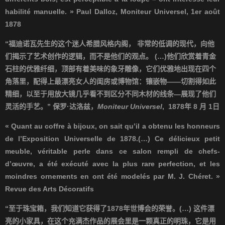
habilité manuelle. » Paul Dalloz, Moniteur Universel, 1er août
1878
“福迪诺瓦
先生的这个迷人希腊风格内阁，
非常的低调的现代，向他
们揭示了艺术创作的逻辑，而不是他们的观点。
(…)
他们欣赏着青金
石柱的优雅纤细，顶部有着美味的象牙雕像，它们优雅地出现在四个
角落里，配得上最漂亮女人的闺房或博物馆：镶嵌物
——
切割得如此
精细，以至于用放大镜几乎看不到区分不同木材的线条
—
展现了他们
灵活的手艺。
”
保罗
·
达洛兹，
Moniteur Universel
,
1878
年
8
月
1
日
« Quant au coffre à bijoux, on sait qu’il a obtenu les honneurs
de l’Exposition Universelle de 1878.(…) Ce délicieux petit
meuble, véritable perle dans ce salon rempli de chefs-
d’œuvre, a été exécuté avec la plus rare perfection, et les
moindres ornements en ont été modelés par M. J. Chéret. »
Revue des Arts Décoratifs
“
至于珠宝箱，我们知道它获得了
1878
年世博会的荣誉。
(…)
这件漂
亮的小家具，在这个充满杰作品的展会里是一颗真正的明珠，它是用