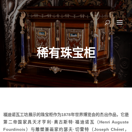
稀有珠宝柜
福迪诺瓦工坊展示的珠宝柜作为
1878
年世界博览会的杰出作品，它是
第二帝国家具天才亨利
·
奥古斯特
·福迪诺瓦
（
Henri Auguste
Fourdinois
）与雕塑兼画家约瑟夫
·
切雷特（
Joseph Chéret
，