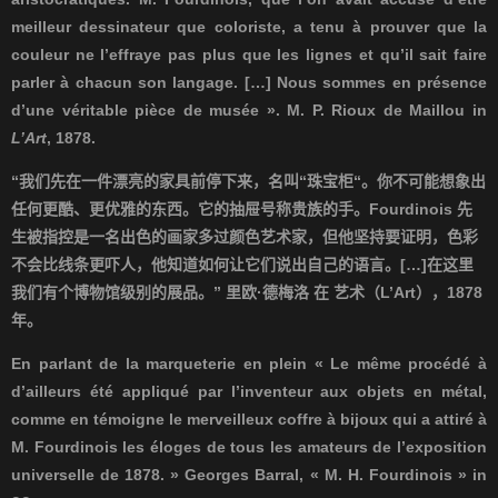
meilleur dessinateur que coloriste, a tenu à prouver que la
couleur ne l’effraye pas plus que les lignes et qu’il sait faire
parler à chacun son langage. […] Nous sommes en présence
d’une véritable pièce de musée ». M. P. Rioux de Maillou in
L’Art
, 1878.
“我们先在一件漂亮的家具前停下来，名叫
“
珠宝柜
“
。你不可能想象出
任何更酷、更优雅的东西。它的抽屉号称贵族的手。
Fourdinois
先
生被指控是一名出色的画家多过颜色艺术家，但他坚持要证明，色彩
不会比线条更吓人，他知道如何让它们说出自己的语言。
[…]
在这里
我们有个博物馆级别的展品。
”
里欧
·
德梅洛
在
艺术（
L’Art
），
1878
年。
En parlant de la marqueterie en plein « Le même procédé à
d’ailleurs été appliqué par l’inventeur aux objets en métal,
comme en témoigne le merveilleux coffre à bijoux qui a attiré à
M. Fourdinois les éloges de tous les amateurs de l’exposition
universelle de 1878. » Georges Barral, « M. H. Fourdinois » in