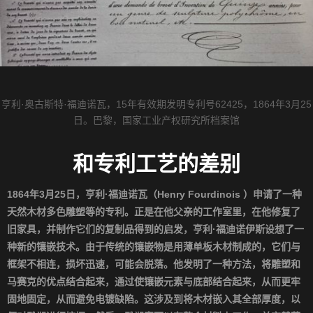
亨利·奥古斯特·福迪诺瓦，15年有效期发明专利号62425，1864年3月25
日。巴黎，国家工业产权研究所档案馆
和专利工艺的差别
1864
年
3
月
25
日，亨利
·福迪诺瓦
（
Henry Fourdinois
）申请了一种
天然木材多色雕塑等的专利。正是在他父亲的工作室里，在他修复了
旧家具，并制作它们的复制品得到的启发，亨利
·
福迪诺伊斯设想了一
种新的镶嵌技术。由于传统的镶嵌物是用薄单板木材制成的，它们与
框架不相连，损坏迅速，可能会脱落。他发明了一种方法，将雕塑和
马赛克的优点结合起来，通过使镶嵌元素与底部结合起来，从而更牢
固地固定，从而避免电镀缺陷。这涉及到将木材嵌入其全部厚度，以