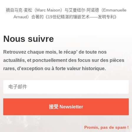
摘自马克·麦松（Marc Maison）与艾曼纽尔·阿诺德（Emmanuelle
Arnaud）合著的《19世纪精湛的镶嵌艺术——发明专利》
Nous suivre
Retrouvez chaque mois, le récap' de toute nos
actualités, et ponctuellement des focus sur des pièces
rares, d'exception ou à forte valeur historique.
接受 Newsletter
Promis, pas de spam !