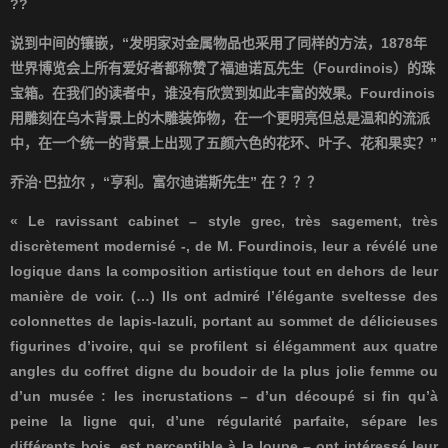
??
说到中间的镶嵌，
“
发明家对金属物品也采用了同样的方法，
1878
年
世界博览会上所有爱好者都称赞了福迪诺瓦先生（
Fourdinois
）的珠
宝箱。在我们的读者中，谁没有欣赏到如此丰富的效果。
Fourdinois
用雕刻在乌木背景上的木雕装饰物，在一个更明亮但总是温和的流派
中，在一个统一的背景上出现了五颜六色的花环、叶子、花和果实？
”
乔治
·
巴拉尔
，
“
亨利。富尔迪诺斯先生
”
在
？？？
« Le ravissant cabinet – style grec, très sagement, très
discrètement modernisé -, de M. Fourdinois, leur a révélé une
logique dans la composition artistique tout en dehors de leur
manière de voir. (…) Ils ont admiré l’élégante sveltesse des
colonnettes de lapis-lazuli, portant au sommet de délicieuses
figurines d’ivoire, qui se profilent si élégamment aux quatre
angles du coffret digne du boudoir de la plus jolie femme ou
d’un musée : les incrustations – d’un découpé si fin qu’à
peine la ligne qui, d’une régularité parfaite, sépare les
différents bois, est perceptible à la loupe – ont intéressé leur