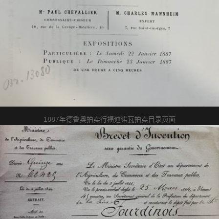
1887年德鲁奥拍卖行福迪诺瓦拍卖目录页面